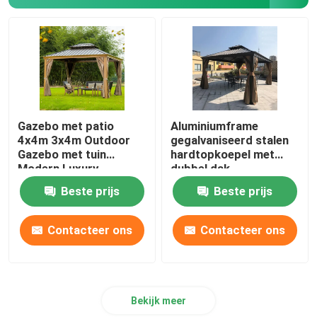
Gazebo met patio
Aluminiumframe
4x4m 3x4m Outdoor
gegalvaniseerd stalen
Gazebo met tuin
hardtopkoepel met
Modern Luxury
dubbel dak
Beste prijs
Beste prijs
Contacteer ons
Contacteer ons
Bekijk meer