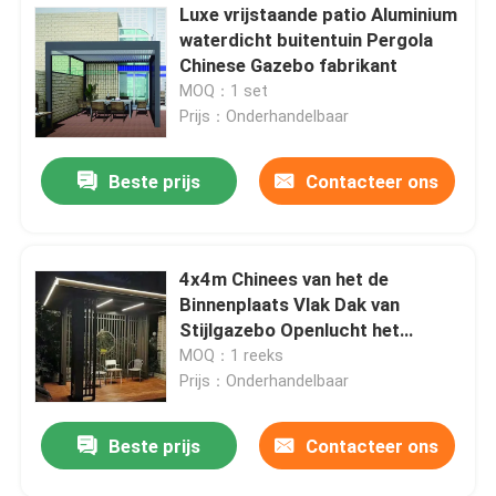
Luxe vrijstaande patio Aluminium
waterdicht buitentuin Pergola
Chinese Gazebo fabrikant
MOQ：1 set
Prijs：Onderhandelbaar
Beste prijs
Contacteer ons
4x4m Chinees van het de
Binnenplaats Vlak Dak van
Stijlgazebo Openlucht het
Aluminiumpaviljoen
MOQ：1 reeks
Prijs：Onderhandelbaar
Beste prijs
Contacteer ons