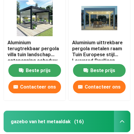
Aluminium Intrekbare Pergola
gazebo van het metaaldak
Aluminium
Aluminium uittrekbare
terugtrekbaar pergola
pergola metalen raam
Chinese Stijl Gazebo
villa tuin landschap
Tuin Europese stijl
ontspanning schaduw
Louvered Paviljoen
pergola
Beste prijs
Beste prijs
Openluchthardtop Gazebo
Contacteer ons
Contacteer ons
Aluminium tuinhuisje
Aluminiumlatwerk
gazebo van het metaaldak
(16)
Aluminium Afbaardende Luifel