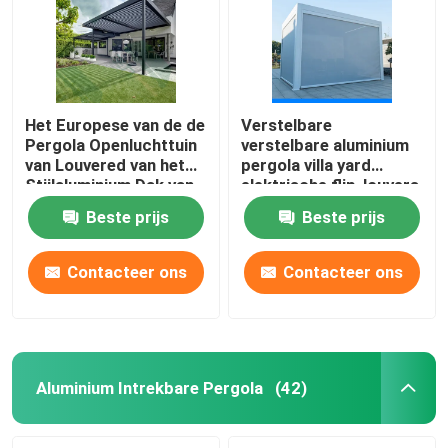
Fabrieksreis
Kwaliteitscontrole
Het Europese van de de
Verstelbare
Pergola Openluchttuin
verstelbare aluminium
van Louvered van het
pergola villa yard
Contacteer ons
Stijlaluminium Dak van
elektrische flip-louvers
de de Vrije tijdspergola
pergola
Beste prijs
Beste prijs
Nieuws
Contacteer ons
Contacteer ons
Verzoek om een Citaat
De Pergola van het aluminiumterras
Aluminium Intrekbare Pergola
(42)
De Pergola van aluminiumlouvered