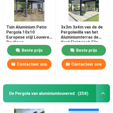
Tuin Aluminium Patio
3x3m 3x4m van de de
Pergola 10x10
Pergolavilla van het
Europese stijl Louvered
Aluminiumterras de
Paviljoen
Yard Elektrisch Flip
Garden Louvered
Beste prijs
Beste prijs
Pergola
Contacteer ons
Contacteer ons
Huis
De Pergola van aluminiumlouvered
(258)
Producten
Ongeveer ons