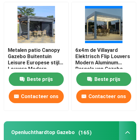
Het Parkerenloods van de aluminiumauto
Glasdak Sunroom
Metalen patio Canopy
6x4m de Villayard
Gazebo Buitentuin
Elektrisch Flip Louvers
Leisure Europese stijl
Modern Aluminum
Louvers Modern
Pergola van Gazebo
van het Metaaldak
Beste prijs
Beste prijs
Contacteer ons
Contacteer ons
Openluchthardtop Gazebo
(165)