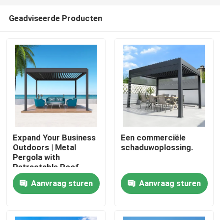
Geadviseerde Producten
Expand Your Business
Een commerciële
Outdoors | Metal
schaduwoplossing.
Huis
Pergola with
Retractable Roof
Aanvraag sturen
Aanvraag sturen
Producten
Ongeveer ons