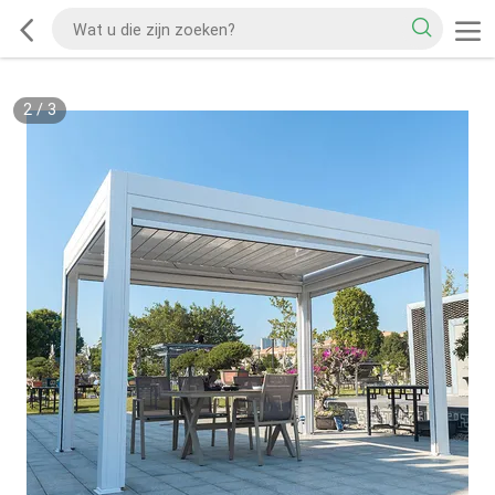
2
/
3