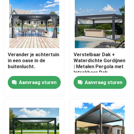
Fabrieksreis
Kwaliteitscontrole
Verander je achtertuin
Verstelbaar Dak +
Contacteer ons
in een oase in de
Waterdichte Gordijnen
buitenlucht.
| Metalen Pergola met
Intrekbaar Dak
Nieuws
Aanvraag sturen
Aanvraag sturen
Verzoek om een Citaat
De Pergola van het aluminiumterras
De Pergola van aluminiumlouvered