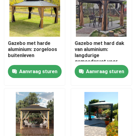
Fabrieksreis
Kwaliteitscontrole
Gazebo met harde
Gazebo met hard dak
aluminium: zorgeloos
van aluminium:
buitenleven
langdurige
Contacteer ons
gemoedsrust voor
buitenwonen
Aanvraag sturen
Aanvraag sturen
Nieuws
Verzoek om een Citaat
De Pergola van het aluminiumterras
De Pergola van aluminiumlouvered