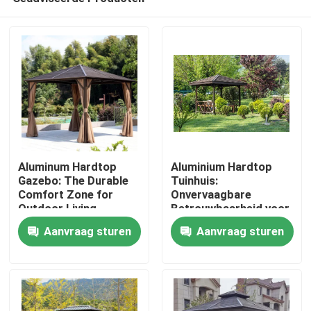
Aluminum Hardtop
Aluminium Hardtop
Gazebo: The Durable
Tuinhuis:
Comfort Zone for
Onvervaagbare
Outdoor Living
Betrouwbaarheid voor
Huis
Uw Buitenruimte
Aanvraag sturen
Aanvraag sturen
Producten
Ongeveer ons