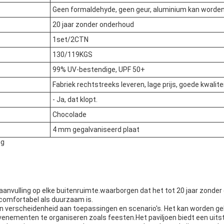
Geen formaldehyde, geen geur, aluminium kan worde
20 jaar zonder onderhoud
1set/2CTN
130/119KGS
99% UV-bestendige, UPF 50+
Fabriek rechtstreeks leveren, lage prijs, goede kwalitei
- Ja, dat klopt.
Chocolade
4 mm gegalvaniseerd plaat
ng
nvulling op elke buitenruimte.waarborgen dat het tot 20 jaar zonder 
 comfortabel als duurzaam is.
n verscheidenheid aan toepassingen en scenario's. Het kan worden ge
n evenementen te organiseren zoals feesten.Het paviljoen biedt een u