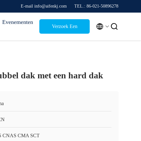
E-mail info@aifenkj.com
TEL.: 86-021-50896278
Evenementen


Verzoek Een
Citaat
bbel dak met een hard dak
na
EN
S CNAS CMA SCT