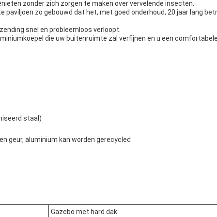
enieten zonder zich zorgen te maken over vervelende insecten.
e paviljoen zo gebouwd dat het, met goed onderhoud, 20 jaar lang be
rzending snel en probleemloos verloopt.
luminiumkoepel die uw buitenruimte zal verfijnen en u een comfortab
niseerd staal)
en geur, aluminium kan worden gerecycled
Gazebo met hard dak