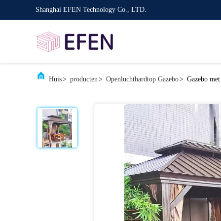
Shanghai EFEN Technology Co., LTD.
Huis
>
producten
>
Openluchthardtop Gazebo
>
Gazebo met 