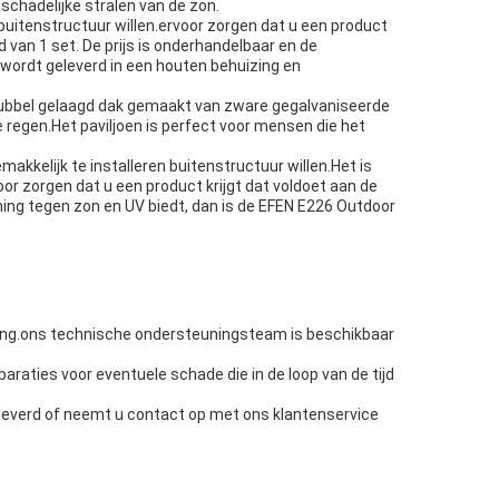
chadelijke stralen van de zon.
uitenstructuur willen.ervoor zorgen dat u een product
 van 1 set. De prijs is onderhandelbaar en de
ordt geleverd in een houten behuizing en
dubbel gelaagd dak gemaakt van zware gegalvaniseerde
 regen.Het paviljoen is perfect voor mensen die het
kelijk te installeren buitenstructuur willen.Het is
r zorgen dat u een product krijgt dat voldoet aan de
ng tegen zon en UV biedt, dan is de EFEN E226 Outdoor
ning.ons technische ondersteuningsteam is beschikbaar
araties voor eventuele schade die in de loop van de tijd
eleverd of neemt u contact op met ons klantenservice