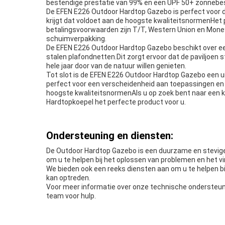
bestendige prestatie van 99% en een UPF 50+ zonnebes
De EFEN E226 Outdoor Hardtop Gazebo is perfect voor d
krijgt dat voldoet aan de hoogste kwaliteitsnormenHet p
betalingsvoorwaarden zijn T/T, Western Union en Mone
schuimverpakking.
De EFEN E226 Outdoor Hardtop Gazebo beschikt over ee
stalen plafondnetten.Dit zorgt ervoor dat de paviljoen
hele jaar door van de natuur willen genieten.
Tot slot is de EFEN E226 Outdoor Hardtop Gazebo een ui
perfect voor een verscheidenheid aan toepassingen en s
hoogste kwaliteitsnormenAls u op zoek bent naar een k
Hardtopkoepel het perfecte product voor u.
Ondersteuning en diensten:
De Outdoor Hardtop Gazebo is een duurzame en stevige
om u te helpen bij het oplossen van problemen en het v
We bieden ook een reeks diensten aan om u te helpen bij
kan optreden.
Voor meer informatie over onze technische ondersteuni
team voor hulp.