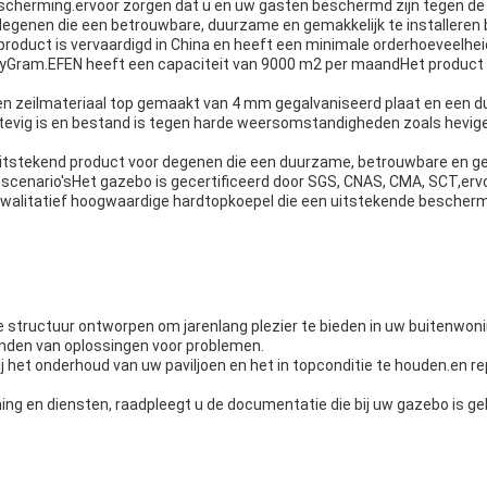
cherming.ervoor zorgen dat u en uw gasten beschermd zijn tegen de s
egenen die een betrouwbare, duurzame en gemakkelijk te installeren b
roduct is vervaardigd in China en heeft een minimale orderhoeveelheid
yGram.EFEN heeft een capaciteit van 9000 m2 per maandHet product w
n zeilmateriaal top gemaakt van 4 mm gegalvaniseerd plaat en een 
 stevig is en bestand is tegen harde weersomstandigheden zoals hevige
tstekend product voor degenen die een duurzame, betrouwbare en gemak
cenario'sHet gazebo is gecertificeerd door SGS, CNAS, CMA, SCT,ervoo
walitatief hoogwaardige hardtopkoepel die een uitstekende beschermi
 structuur ontworpen om jarenlang plezier te bieden in uw buitenwo
inden van oplossingen voor problemen.
 het onderhoud van uw paviljoen en het in topconditie te houden.en rep
ng en diensten, raadpleegt u de documentatie die bij uw gazebo is g