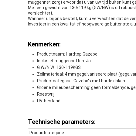
muggennet zorgt ervoor dat u van uw tijd buiten kunt g
Met een gewicht van 130/119 kg (GW/NW) is dit robuust
verslechtert.
Wanneer u bij ons bestelt, kunt u verwachten dat de ve
Investeer in een kwalitatief hoogwaardige buitenste a
Kenmerken:
Productnaam: Hardtop Gazebo
Inclusief muggennetten: Ja
G.W./N.W.: 130/119KGS
Zeilmateriaal: 4 mm gegalvaniseerd plaat (gegalva
Productcategorie: Gazebo's met harde daken
Groene milieubescherming: geen formaldehyde, ge
Roestvrij
UV-bestand
Technische parameters:
Productcategorie