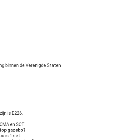
ing binnen de Verenigde Staten
jn is E226.
, CMA en SCT.
dtop gazebo?
o is 1 set.