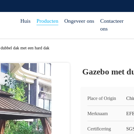
Huis
Producten
Ongeveer ons
Contacteer
ons
dubbel dak met een hard dak
Gazebo met du
Place of Origin
Chi
Merknaam
EF
Certificering
SG