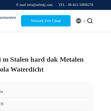
E-mail info@aifenkj.com
TEL.: 86-021-50896278
nementen


Verzoek Een Citaat
 4 m Stalen hard dak Metalen
gola Waterdicht
na
EN