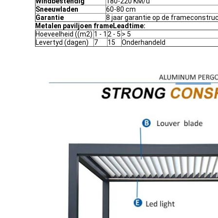
Windbestendig
180-220 KM/u
Sneeuwladen
60-80 cm
Garantie
8 jaar garantie op de frameconstruc
Metalen paviljoen frameLeadtime:
Hoeveelheid ((m2)
1 - 1
2 - 5
> 5
Levertyd (dagen)
7
15
Onderhandeld