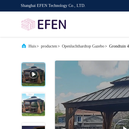
Shanghai EFEN Technology Co., LTD.
Huis
>
producten
>
Openluchthardtop Gazebo
>
Grondtuin 4