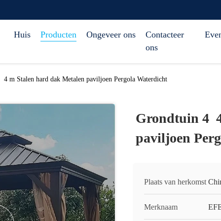
Huis
Producten
Ongeveer ons
Contacteer
Eve
ons
 ️ 4 m Stalen hard dak Metalen paviljoen Pergola Waterdicht
Grondtuin 4 ️
paviljoen Per
Plaats van herkomst
Chi
Merknaam
EF