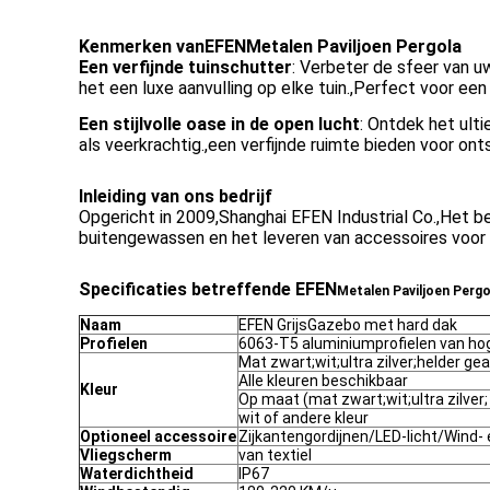
Kenmerken van
EFEN
Metalen Paviljoen Pergola
Een verfijnde tuinschutter
: Verbeter de sfeer van u
het een luxe aanvulling op elke tuin.
,
Perfect voor een
Een stijlvolle oase in de open lucht
: Ontdek het ult
als veerkrachtig.
,
een verfijnde ruimte bieden voor onts
Inleiding van ons bedrijf
Opgericht in 2009
,
Shanghai EFEN Industrial Co.
,
Het be
buitengewassen en het leveren van accessoires voor
Specificaties betreffende EFEN
Metalen Paviljoen Pergo
Naam
EFEN Grijs
Gazebo met hard dak
Profielen
6063-T5 aluminiumprofielen van hog
Mat zwart;wit;ultra zilver;helder g
Alle kleuren beschikbaar
Kleur
Op maat (mat zwart;wit;ultra zilver
wit of andere kleur
Optioneel accessoire
Zijkantengordijnen/LED-licht/Wind-
Vliegscherm
van textiel
Waterdichtheid
IP67