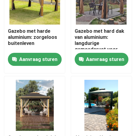
Fabrieksreis
Gazebo met harde
Gazebo met hard dak
Kwaliteitscontrole
aluminium: zorgeloos
van aluminium:
buitenleven
langdurige
gemoedsrust voor
buitenwonen
Contacteer ons
Aanvraag sturen
Aanvraag sturen
Nieuws
Verzoek om een Citaat
De Pergola van het aluminiumterras
De Pergola van aluminiumlouvered