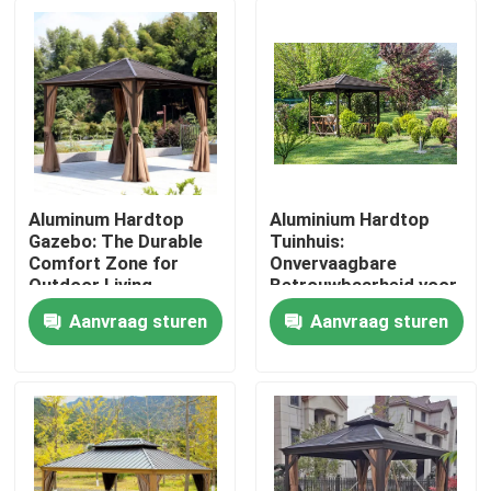
Aluminum Hardtop
Aluminium Hardtop
Gazebo: The Durable
Tuinhuis:
Comfort Zone for
Onvervaagbare
Outdoor Living
Betrouwbaarheid voor
Uw Buitenruimte
Aanvraag sturen
Aanvraag sturen
Huis
Producten
Ongeveer ons