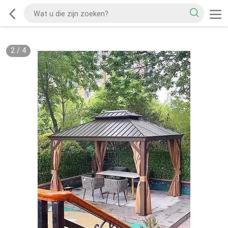
2
/
4