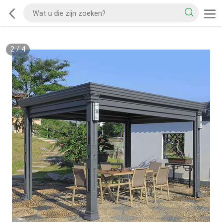
2
/
4