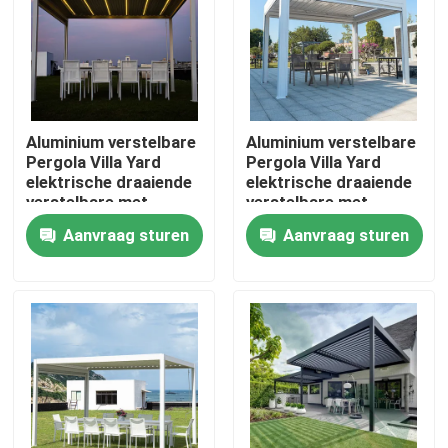
Fabrieksreis
Kwaliteitscontrole
Aluminium verstelbare
Aluminium verstelbare
Pergola Villa Yard
Pergola Villa Yard
elektrische draaiende
elektrische draaiende
Contacteer ons
verstelbare met
verstelbare met
uittrekbaar dak
uittrekbaar dak
Aanvraag sturen
Aanvraag sturen
Nieuws
Verzoek om een Citaat
De Pergola van het aluminiumterras
De Pergola van aluminiumlouvered