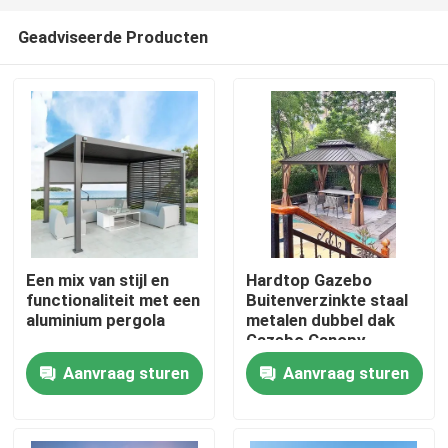
Geadviseerde Producten
Een mix van stijl en
Hardtop Gazebo
functionaliteit met een
Buitenverzinkte staal
Huis
aluminium pergola
metalen dubbel dak
Gazebo Canopy
Aanvraag sturen
Aanvraag sturen
Producten
Ongeveer ons