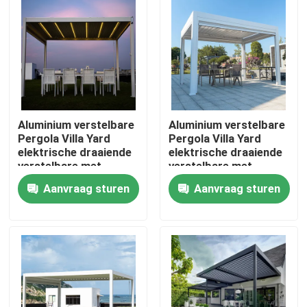
Fabrieksreis
Kwaliteitscontrole
Aluminium verstelbare
Aluminium verstelbare
Contacteer ons
Pergola Villa Yard
Pergola Villa Yard
elektrische draaiende
elektrische draaiende
verstelbare met
verstelbare met
Nieuws
uittrekbaar dak
uittrekbaar dak
Aanvraag sturen
Aanvraag sturen
Verzoek om een Citaat
De Pergola van het aluminiumterras
De Pergola van aluminiumlouvered