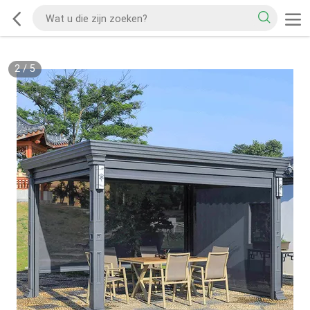
2
/
5