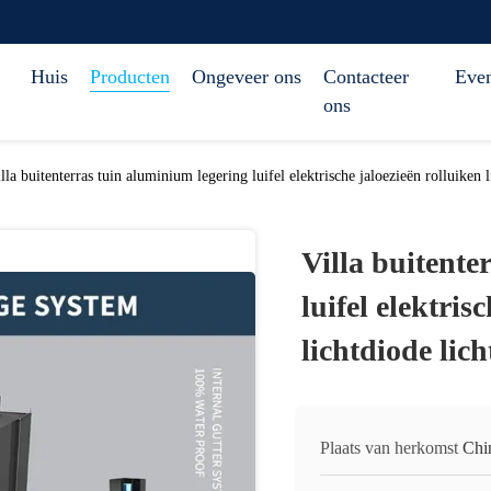
Huis
Producten
Ongeveer ons
Contacteer
Eve
ons
lla buitenterras tuin aluminium legering luifel elektrische jaloezieën rolluiken 
Villa buitente
luifel elektris
lichtdiode lich
Plaats van herkomst
Chi