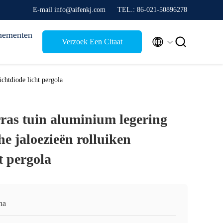
E-mail info@aifenkj.com
TEL.: 86-021-50896278
nementen


Verzoek Een Citaat
lichtdiode licht pergola
rras tuin aluminium legering
che jaloezieën rolluiken
t pergola
na