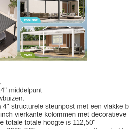
.
24" middelpunt
wbuizen.
4" structurele steunpost met een vlakke 
 inch vierkante kolommen met decoratieve
 totale totale hoogte is 112,50"