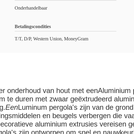
Onderhandelbaar
Betalingscondities
T/T, D/P, Western Union, MoneyGram
r onderhoud van hout met een
Aluminium
om te duren met zwaar geëxtrudeerd alumi
g.
Een
Luminum pergola's zijn van de grond
igingsmiddelen en beugels verbergen die 
decoratieve aluminium extrusies vereisen g
ola's zijn ontworpen om snel en nauwkeurig