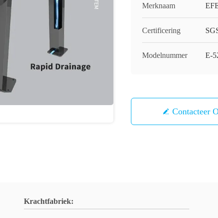
Merknaam
EF
Certificering
SG
Modelnummer
E-5
Contacteer 
Krachtfabriek: