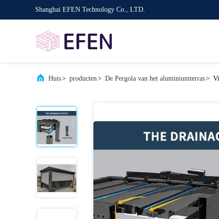
Shanghai EFEN Technology Co., LTD.
Huis
>
producten
>
De Pergola van het aluminiumterras
>
Vi