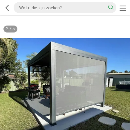
2
/
5