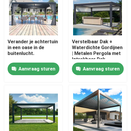
Fabrieksreis
Kwaliteitscontrole
Verander je achtertuin
Verstelbaar Dak +
in een oase in de
Waterdichte Gordijnen
buitenlucht.
| Metalen Pergola met
Contacteer ons
Intrekbaar Dak
Aanvraag sturen
Aanvraag sturen
Nieuws
Verzoek om een Citaat
De Pergola van het aluminiumterras
De Pergola van aluminiumlouvered