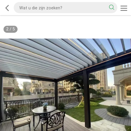
2
/
5