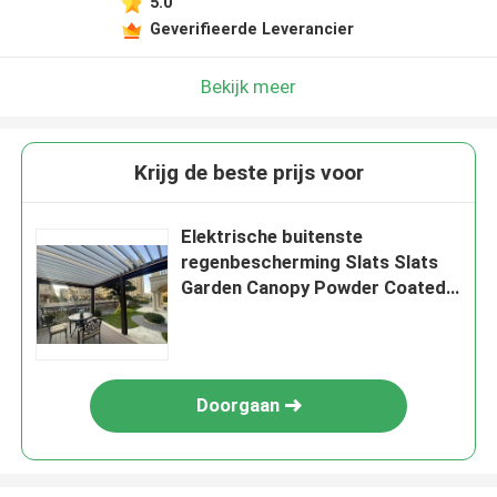
5.0
Geverifieerde Leverancier
Bekijk meer
Krijg de beste prijs voor
Elektrische buitenste
regenbescherming Slats Slats
Garden Canopy Powder Coated
Gazebo Elektrische buitenste
regenbescherming Slats Garden
Canopy Powder Coated Gazebo
Doorgaan