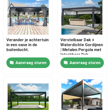
Fabrieksreis
Kwaliteitscontrole
Verander je achtertuin
Verstelbaar Dak +
in een oase in de
Waterdichte Gordijnen
Contacteer ons
buitenlucht.
| Metalen Pergola met
Intrekbaar Dak
Nieuws
Aanvraag sturen
Aanvraag sturen
Verzoek om een Citaat
De Pergola van het aluminiumterras
De Pergola van aluminiumlouvered