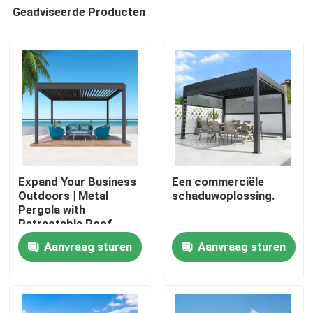
Geadviseerde Producten
Expand Your Business
Een commerciële
Outdoors | Metal
schaduwoplossing.
Pergola with
Huis
Retractable Roof
Aanvraag sturen
Aanvraag sturen
Producten
Ongeveer ons