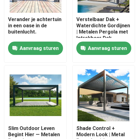
Fabrieksreis
Verander je achtertuin
Verstelbaar Dak +
in een oase in de
Waterdichte Gordijnen
buitenlucht.
| Metalen Pergola met
Kwaliteitscontrole
Intrekbaar Dak
Aanvraag sturen
Aanvraag sturen
Contacteer ons
Nieuws
Verzoek om een Citaat
De Pergola van het aluminiumterras
Slim Outdoor Leven
Shade Control +
Begint Hier — Metalen
Modern Look | Metal
De Pergola van aluminiumlouvered