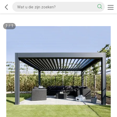
1
/
1