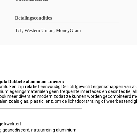
Betalingscondities
T/T, Western Union, MoneyGram
rgola Dubbele aluminium Louvers
iumluiken zijn relatief eenvoudig.De lichtgewicht eigenschappen van a
iumlegeringsmaterialen geen frequente interfaces en desinfectie, all
s ook meer divers en modern.zodat ze kunnen worden gecombineerd me
n zoals glas, plastic, enz. om de lichtdoorstraling of weerbestendigh
e kwaliteit
ig geanodiseerd; natuurreinig aluminium