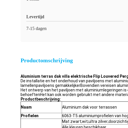
Levertijd
7-15 dagen
Productomschrijving
Aluminium terras dak villa elektrische Flip Louvered Pe
De installatie en het onderhoud van paviljoens met alumin
lamellenpaviljoens gemakkelijkerBovendien vereisen alumin
Het ontwerp van het paviljoen met aluminiumlegeringen i
behoeftenHet kan ook worden gebruikt met andere materiale
Productbeschrijving:
Naam
Aluminium dak voor terrassen
Profielen
6063-T5 aluminiumprofielen van hog
Mat zwart;wit;ultra zilver;doorzicht
Alle kleuren beschikbaar