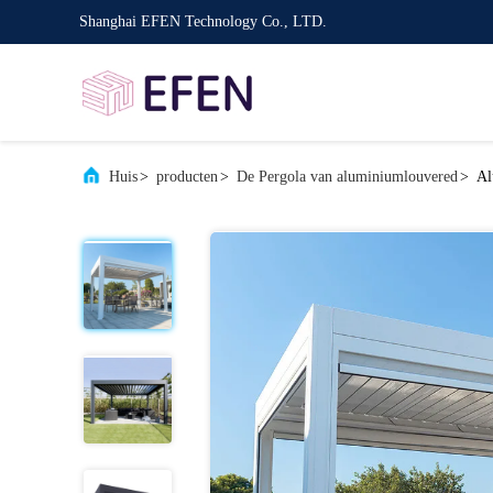
Shanghai EFEN Technology Co., LTD.
Huis
>
producten
>
De Pergola van aluminiumlouvered
>
Al