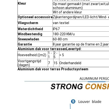
Kleur
Op maat gemaakt (mat zwart;wit;ultr
schoon aluminium)
Wit of andere kleur
Optioneel accessoire
Zijkantengordijnen/LED-licht/Wind-
Vliegscherm
van textiel
Waterdichtheid
IP67
Windbestendig
180-220 KM/u
Sneeuwladen
60-80 cm
Garantie
8 jaar garantie op de frame en 2 jaa
Aluminium dak voor terrassen
Levertyd:
1 -
2 -
Hoeveelheid ((m2)
> 5
1
5
Voortgangstijd
7
15
Onderhandeld
(dagen)
Aluminium dak voor terras Productsysteem