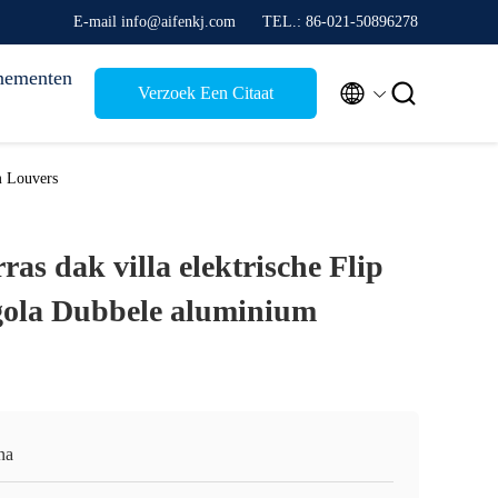
E-mail info@aifenkj.com
TEL.: 86-021-50896278
nementen


Verzoek Een Citaat
m Louvers
as dak villa elektrische Flip
gola Dubbele aluminium
na