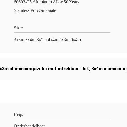
60603-T5 Aluminum Alloy,50 Years
Stainless,Polycarbonate
Size:
3x3m 3x4m 3x5m 4x4m 5x3m 6x4m
x3m aluminiumgazebo met intrekbaar dak
,
3x4m aluminiumg
Prijs
Onderhandelbaar