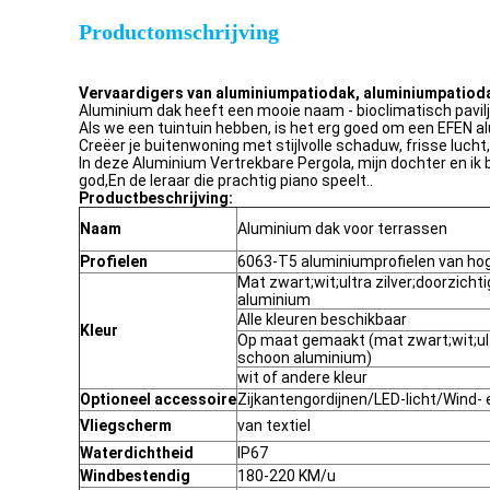
Productomschrijving
Vervaardigers van aluminiumpatiodak, aluminiumpatiod
Aluminium dak heeft een mooie naam - bioclimatisch pavil
Als we een tuintuin hebben, is het erg goed om een EFEN al
Creëer je buitenwoning met stijlvolle schaduw, frisse luch
In deze Aluminium Vertrekbare Pergola, mijn dochter en ik 
god,En de leraar die prachtig piano speelt..
Productbeschrijving:
Naam
Aluminium dak voor terrassen
Profielen
6063-T5 aluminiumprofielen van hog
Mat zwart;wit;ultra zilver;doorzicht
aluminium
Alle kleuren beschikbaar
Kleur
Op maat gemaakt (mat zwart;wit;ultr
schoon aluminium)
wit of andere kleur
Optioneel accessoire
Zijkantengordijnen/LED-licht/Wind-
Vliegscherm
van textiel
Waterdichtheid
IP67
Windbestendig
180-220 KM/u