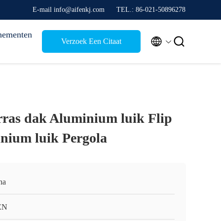
E-mail info@aifenkj.com
TEL.: 86-021-50896278
nementen


Verzoek Een Citaat
ras dak Aluminium luik Flip
nium luik Pergola
na
EN