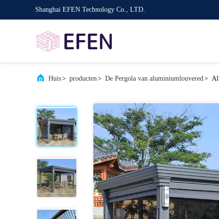
Shanghai EFEN Technology Co., LTD.
Huis
>
producten
>
De Pergola van aluminiumlouvered
>
Al