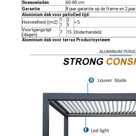
Sneeuwladen
60-80 cm
Garantie
8 jaar garantie op de frame en 2 jaa
Aluminium dak voor patio
Eed tijd:
1 -
2 -
Hoeveelheid ((m2)
> 5
1
5
Voortgangstijd
7
15
Onderhandeld
(dagen)
Aluminium dak voor terras Productsysteem