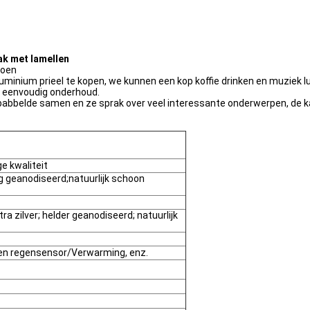
ak met lamellen
joen
uminium prieel te kopen, we kunnen een kop koffie drinken en muziek lu
t, eenvoudig onderhoud.
babbelde samen en ze sprak over veel interessante onderwerpen, de kat
e kwaliteit
ig geanodiseerd;natuurlijk schoon
a zilver; helder geanodiseerd; natuurlijk
 en regensensor/Verwarming, enz.