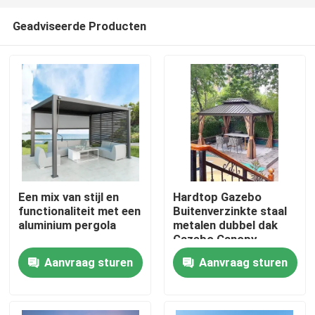
Geadviseerde Producten
Een mix van stijl en
Hardtop Gazebo
functionaliteit met een
Buitenverzinkte staal
Huis
aluminium pergola
metalen dubbel dak
Gazebo Canopy
Aanvraag sturen
Aanvraag sturen
Producten
Ongeveer ons