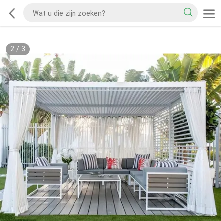
2
/
3