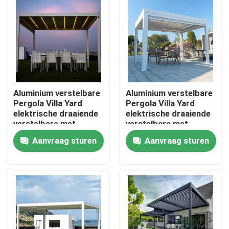
Fabrieksreis
Kwaliteitscontrole
Aluminium verstelbare
Aluminium verstelbare
Contacteer ons
Pergola Villa Yard
Pergola Villa Yard
elektrische draaiende
elektrische draaiende
verstelbare met
verstelbare met
Nieuws
uittrekbaar dak
uittrekbaar dak
Aanvraag sturen
Aanvraag sturen
Verzoek om een Citaat
De Pergola van het aluminiumterras
De Pergola van aluminiumlouvered