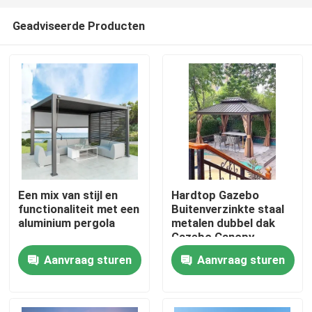
Geadviseerde Producten
Een mix van stijl en
Hardtop Gazebo
functionaliteit met een
Buitenverzinkte staal
Huis
aluminium pergola
metalen dubbel dak
Gazebo Canopy
Aanvraag sturen
Aanvraag sturen
Producten
Ongeveer ons