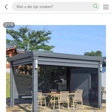
2
/
5