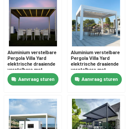
Fabrieksreis
Kwaliteitscontrole
Aluminium verstelbare
Aluminium verstelbare
Contacteer ons
Pergola Villa Yard
Pergola Villa Yard
elektrische draaiende
elektrische draaiende
verstelbare met
verstelbare met
Nieuws
uittrekbaar dak
uittrekbaar dak
Aanvraag sturen
Aanvraag sturen
Verzoek om een Citaat
De Pergola van het aluminiumterras
De Pergola van aluminiumlouvered