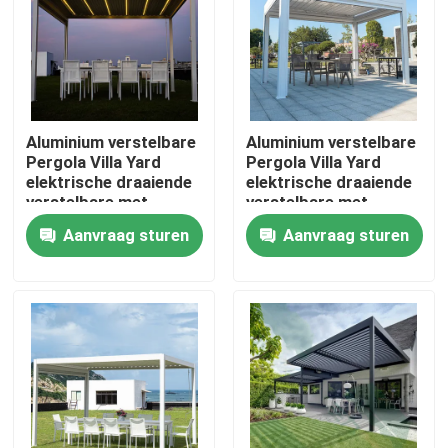
Fabrieksreis
Kwaliteitscontrole
Aluminium verstelbare
Aluminium verstelbare
Pergola Villa Yard
Pergola Villa Yard
elektrische draaiende
elektrische draaiende
Contacteer ons
verstelbare met
verstelbare met
uittrekbaar dak
uittrekbaar dak
Aanvraag sturen
Aanvraag sturen
Nieuws
Verzoek om een Citaat
De Pergola van het aluminiumterras
De Pergola van aluminiumlouvered