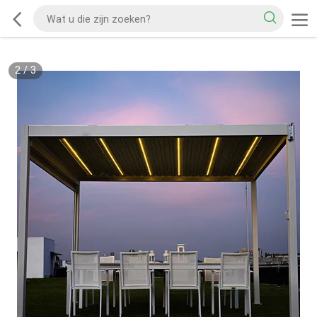
2
/
3