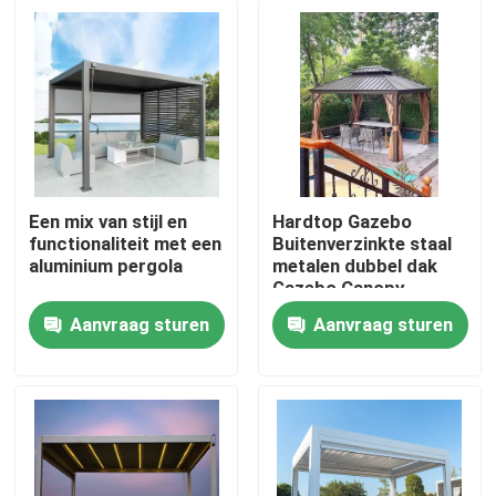
Een mix van stijl en
Hardtop Gazebo
functionaliteit met een
Buitenverzinkte staal
aluminium pergola
metalen dubbel dak
Gazebo Canopy
Aanvraag sturen
Aanvraag sturen
Huis
Producten
Ongeveer ons