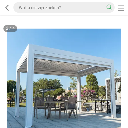
2
/
4