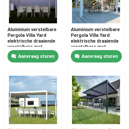
Fabrieksreis
Aluminium verstelbare
Aluminium verstelbare
Kwaliteitscontrole
Pergola Villa Yard
Pergola Villa Yard
elektrische draaiende
elektrische draaiende
verstelbare met
verstelbare met
uittrekbaar dak
uittrekbaar dak
Contacteer ons
Aanvraag sturen
Aanvraag sturen
Nieuws
Verzoek om een Citaat
De Pergola van het aluminiumterras
De Pergola van aluminiumlouvered