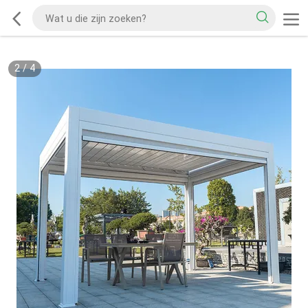
2
/
4