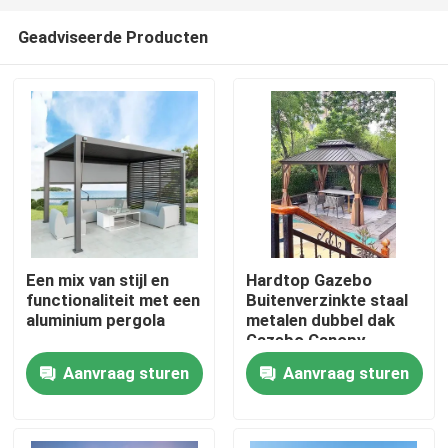
Geadviseerde Producten
Een mix van stijl en
Hardtop Gazebo
functionaliteit met een
Buitenverzinkte staal
Huis
aluminium pergola
metalen dubbel dak
Gazebo Canopy
Aanvraag sturen
Aanvraag sturen
Producten
Ongeveer ons