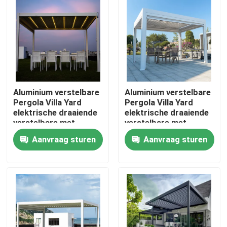
Fabrieksreis
Kwaliteitscontrole
Aluminium verstelbare
Aluminium verstelbare
Contacteer ons
Pergola Villa Yard
Pergola Villa Yard
elektrische draaiende
elektrische draaiende
verstelbare met
verstelbare met
Nieuws
uittrekbaar dak
uittrekbaar dak
Aanvraag sturen
Aanvraag sturen
Verzoek om een Citaat
De Pergola van het aluminiumterras
De Pergola van aluminiumlouvered