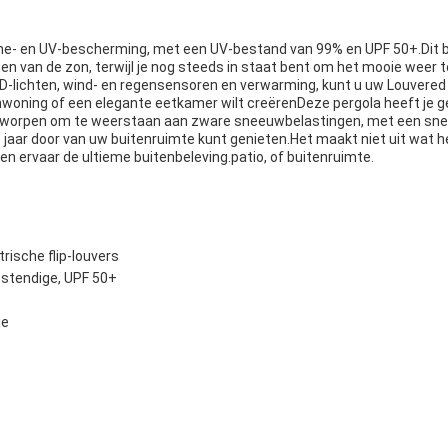
ne- en UV-bescherming, met een UV-bestand van 99% en UPF 50+.Dit b
en van de zon, terwijl je nog steeds in staat bent om het mooie weer 
LED-lichten, wind- en regensensoren en verwarming, kunt u uw Louver
enwoning of een elegante eetkamer wilt creërenDeze pergola heeft je g
ok ontworpen om te weerstaan aan zware sneeuwbelastingen, met een 
le jaar door van uw buitenruimte kunt genieten.Het maakt niet uit wat h
n ervaar de ultieme buitenbeleving.patio, of buitenruimte.
ische flip-louvers
stendige, UPF 50+
je