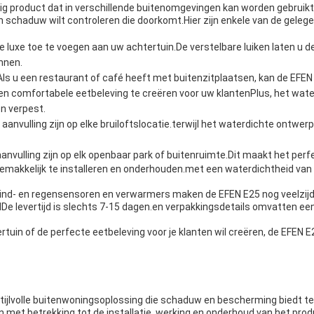
dig product dat in verschillende buitenomgevingen kan worden gebruik
n schaduw wilt controleren die doorkomt.Hier zijn enkele van de geleg
je luxe toe te voegen aan uw achtertuin.De verstelbare luiken laten u 
nnen.
Als u een restaurant of café heeft met buitenzitplaatsen, kan de EFEN
n comfortabele eetbeleving te creëren voor uw klantenPlus, het wate
en verpest.
anvulling zijn op elke bruiloftslocatie.terwijl het waterdichte ontwerp
nvulling zijn op elk openbaar park of buitenruimte.Dit maakt het perfe
 gemakkelijk te installeren en onderhouden.met een waterdichtheid van I
, wind- en regensensoren en verwarmers maken de EFEN E25 nog veelzij
e levertijd is slechts 7-15 dagen.en verpakkingsdetails omvatten ee
tertuin of de perfecte eetbeleving voor je klanten wil creëren, de EFEN
tijlvolle buitenwoningsoplossing die schaduw en bescherming biedt 
met betrekking tot de installatie, werking en onderhoud van het prod