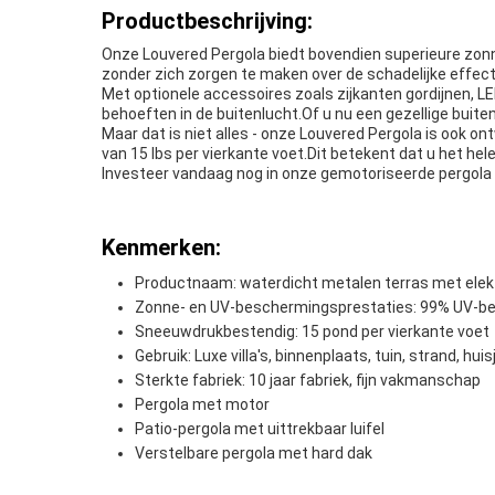
Productbeschrijving:
Onze Louvered Pergola biedt bovendien superieure zon
zonder zich zorgen te maken over de schadelijke effect
Met optionele accessoires zoals zijkanten gordijnen, 
behoeften in de buitenlucht.Of u nu een gezellige buit
Maar dat is niet alles - onze Louvered Pergola is o
van 15 lbs per vierkante voet.Dit betekent dat u het he
Investeer vandaag nog in onze gemotoriseerde pergola e
Kenmerken:
Productnaam: waterdicht metalen terras met elektr
Zonne- en UV-beschermingsprestaties: 99% UV-be
Sneeuwdrukbestendig: 15 pond per vierkante voet
Gebruik: Luxe villa's, binnenplaats, tuin, strand, huis
Sterkte fabriek: 10 jaar fabriek, fijn vakmanschap
Pergola met motor
Patio-pergola met uittrekbaar luifel
Verstelbare pergola met hard dak