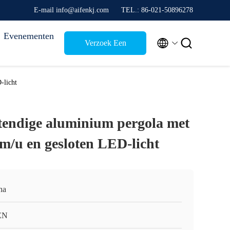
E-mail info@aifenkj.com
TEL.: 86-021-50896278
Evenementen


Verzoek Een
Citaat
-licht
endige aluminium pergola met
km/u en gesloten LED-licht
na
EN