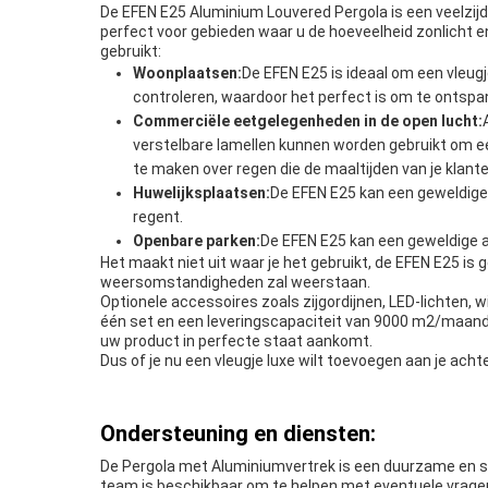
De EFEN E25 Aluminium Louvered Pergola is een veelzij
perfect voor gebieden waar u de hoeveelheid zonlicht e
gebruikt:
Woonplaatsen:
De EFEN E25 is ideaal om een vleug
controleren, waardoor het perfect is om te ontspa
Commerciële eetgelegenheden in de open lucht:
verstelbare lamellen kunnen worden gebruikt om ee
te maken over regen die de maaltijden van je klant
Huwelijksplaatsen:
De EFEN E25 kan een geweldige a
regent.
Openbare parken:
De EFEN E25 kan een geweldige aa
Het maakt niet uit waar je het gebruikt, de EFEN E25 is
weersomstandigheden zal weerstaan.
Optionele accessoires zoals zijgordijnen, LED-lichten
één set en een leveringscapaciteit van 9000 m2/maandD
uw product in perfecte staat aankomt.
Dus of je nu een vleugje luxe wilt toevoegen aan je ach
Ondersteuning en diensten:
De Pergola met Aluminiumvertrek is een duurzame en s
team is beschikbaar om te helpen met eventuele vragen 