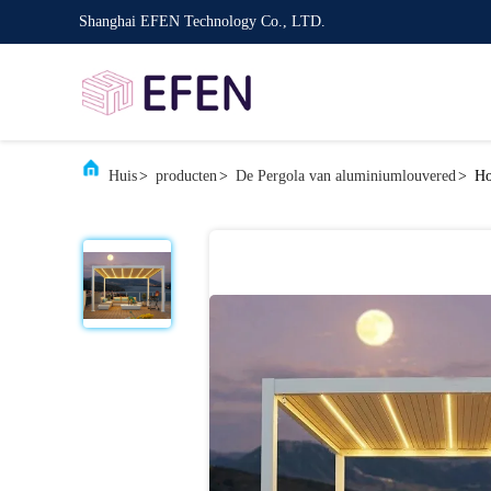
Shanghai EFEN Technology Co., LTD.
Huis
>
producten
>
De Pergola van aluminiumlouvered
>
Ho