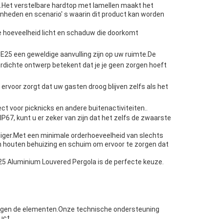
t.Het verstelbare hardtop met lamellen maakt het
enheden en scenario' s waarin dit product kan worden
de hoeveelheid licht en schaduw die doorkomt
 E25 een geweldige aanvulling zijn op uw ruimte.De
rdichte ontwerp betekent dat je je geen zorgen hoeft
 ervoor zorgt dat uw gasten droog blijven zelfs als het
ct voor picknicks en andere buitenactiviteiten..
P67, kunt u er zeker van zijn dat het zelfs de zwaarste
diger.Met een minimale orderhoeveelheid van slechts
n houten behuizing en schuim om ervoor te zorgen dat
 E25 Aluminium Louvered Pergola is de perfecte keuze.
tegen de elementen.Onze technische ondersteuning
uct.