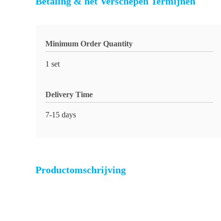
Betaling & het Verschepen Termijnen
Minimum Order Quantity
1 set
Delivery Time
7-15 days
Productomschrijving