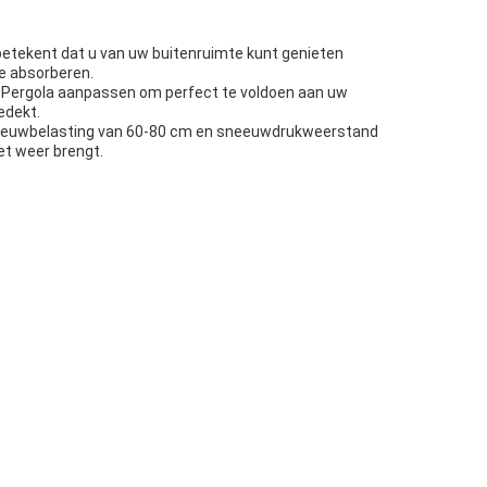
etekent dat u van uw buitenruimte kunt genieten
te absorberen.
ed Pergola aanpassen om perfect te voldoen aan uw
edekt.
sneeuwbelasting van 60-80 cm en sneeuwdrukweerstand
et weer brengt.