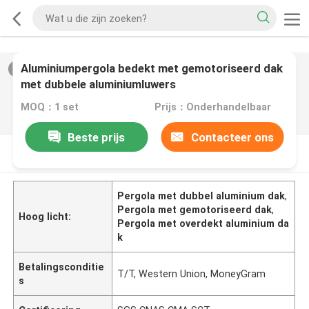
Aluminiumpergola bedekt met gemotoriseerd dak
2
/
0
met dubbele aluminiumluwers
MOQ：1 set
Prijs：Onderhandelbaar
Beste prijs
Contacteer ons
PRODUCTOMSCHRIJVING
Pergola met dubbel aluminium dak
,
Pergola met gemotoriseerd dak
,
Hoog licht:
Pergola met overdekt aluminium da
k
Betalingsconditie
T/T, Western Union, MoneyGram
s