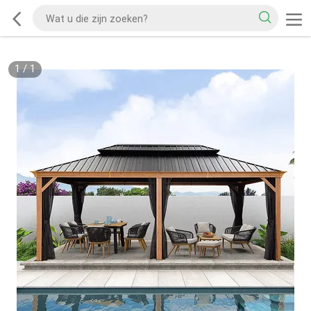
1
/
1