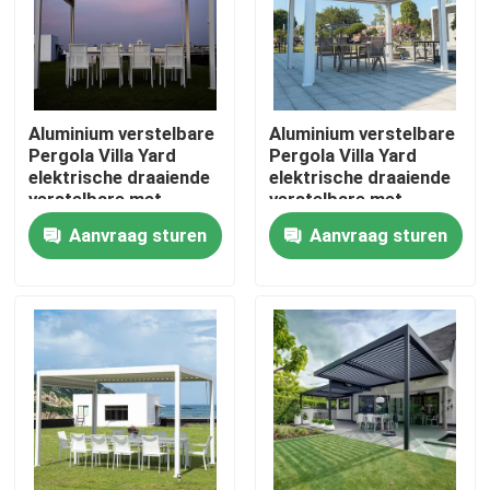
Fabrieksreis
Kwaliteitscontrole
Aluminium verstelbare
Aluminium verstelbare
Pergola Villa Yard
Pergola Villa Yard
elektrische draaiende
elektrische draaiende
verstelbare met
verstelbare met
Contacteer ons
uittrekbaar dak
uittrekbaar dak
Aanvraag sturen
Aanvraag sturen
Nieuws
Verzoek om een Citaat
De Pergola van het aluminiumterras
De Pergola van aluminiumlouvered