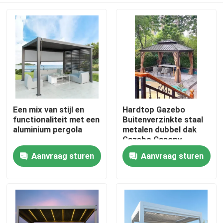
Een mix van stijl en
Hardtop Gazebo
functionaliteit met een
Buitenverzinkte staal
aluminium pergola
metalen dubbel dak
Gazebo Canopy
Aanvraag sturen
Aanvraag sturen
Huis
Producten
Ongeveer ons