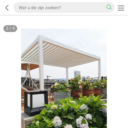
2
/
4