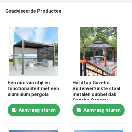
Geadviseerde Producten
Een mix van stijl en
Hardtop Gazebo
functionaliteit met een
Buitenverzinkte staal
Huis
aluminium pergola
metalen dubbel dak
Gazebo Canopy
Aanvraag sturen
Aanvraag sturen
Producten
Ongeveer ons