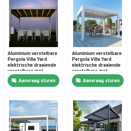
Fabrieksreis
Kwaliteitscontrole
Aluminium verstelbare
Aluminium verstelbare
Contacteer ons
Pergola Villa Yard
Pergola Villa Yard
elektrische draaiende
elektrische draaiende
verstelbare met
verstelbare met
Nieuws
uittrekbaar dak
uittrekbaar dak
Aanvraag sturen
Aanvraag sturen
Verzoek om een Citaat
De Pergola van het aluminiumterras
De Pergola van aluminiumlouvered