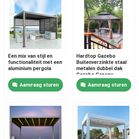
Een mix van stijl en
Hardtop Gazebo
functionaliteit met een
Buitenverzinkte staal
aluminium pergola
metalen dubbel dak
Gazebo Canopy
Aanvraag sturen
Aanvraag sturen
Huis
Producten
Ongeveer ons