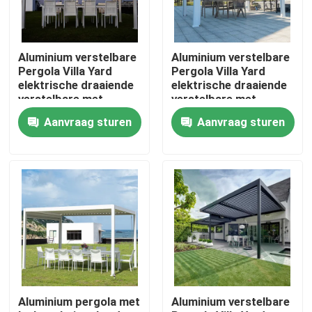
Fabrieksreis
Aluminium verstelbare
Aluminium verstelbare
Pergola Villa Yard
Pergola Villa Yard
Kwaliteitscontrole
elektrische draaiende
elektrische draaiende
verstelbare met
verstelbare met
uittrekbaar dak
uittrekbaar dak
Aanvraag sturen
Aanvraag sturen
Contacteer ons
Nieuws
Verzoek om een Citaat
De Pergola van het aluminiumterras
Aluminium pergola met
Aluminium verstelbare
De Pergola van aluminiumlouvered