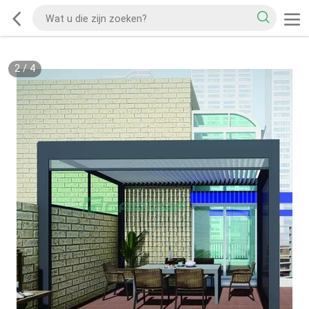
2
/
4