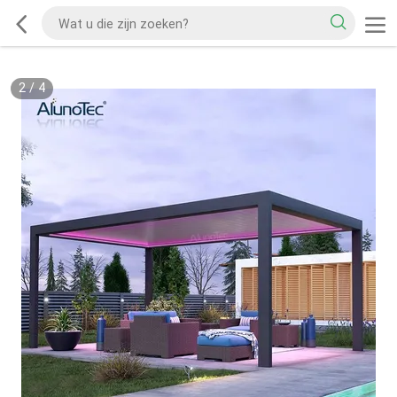
2
/
4