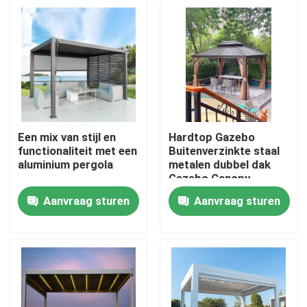
Een mix van stijl en
Hardtop Gazebo
functionaliteit met een
Buitenverzinkte staal
aluminium pergola
metalen dubbel dak
Gazebo Canopy
Aanvraag sturen
Aanvraag sturen
Huis
Producten
Ongeveer ons