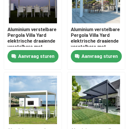
Fabrieksreis
Aluminium verstelbare
Aluminium verstelbare
Kwaliteitscontrole
Pergola Villa Yard
Pergola Villa Yard
elektrische draaiende
elektrische draaiende
verstelbare met
verstelbare met
uittrekbaar dak
uittrekbaar dak
Contacteer ons
Aanvraag sturen
Aanvraag sturen
Nieuws
Verzoek om een Citaat
De Pergola van het aluminiumterras
De Pergola van aluminiumlouvered