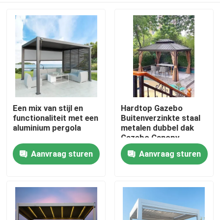
Een mix van stijl en
Hardtop Gazebo
functionaliteit met een
Buitenverzinkte staal
aluminium pergola
metalen dubbel dak
Gazebo Canopy
Aanvraag sturen
Aanvraag sturen
Huis
Producten
Ongeveer ons