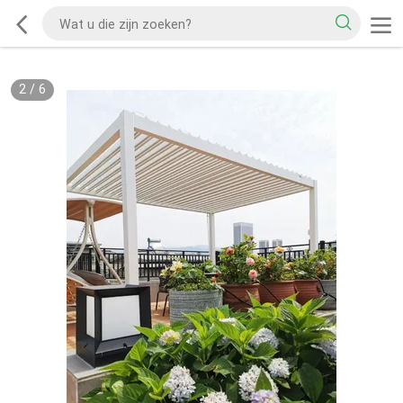
2
/
6