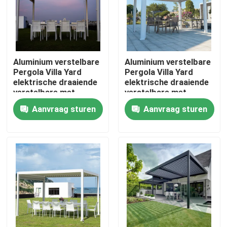
Fabrieksreis
Kwaliteitscontrole
Aluminium verstelbare
Aluminium verstelbare
Pergola Villa Yard
Pergola Villa Yard
elektrische draaiende
elektrische draaiende
verstelbare met
verstelbare met
Contacteer ons
uittrekbaar dak
uittrekbaar dak
Aanvraag sturen
Aanvraag sturen
Nieuws
Verzoek om een Citaat
De Pergola van het aluminiumterras
De Pergola van aluminiumlouvered